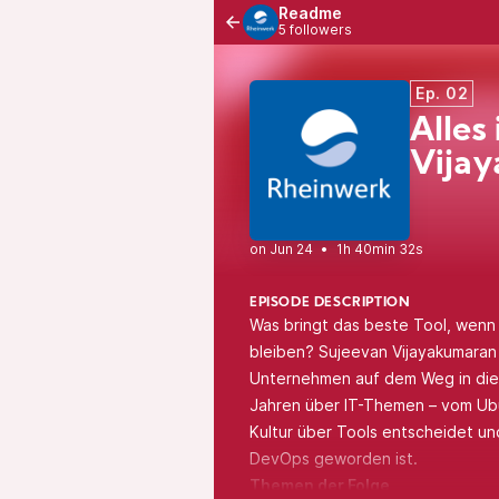
Readme
5 followers
Ep. 02
Alles
Vija
•
1h 40min 32s
EPISODE DESCRIPTION
Was bringt das beste Tool, wenn
bleiben? Sujeevan Vijayakumaran h
Unternehmen auf dem Weg in die 
Jahren über IT-Themen – vom Ubu
Kultur über Tools entscheidet un
DevOps geworden ist.
Themen der Folge