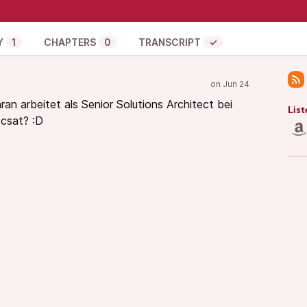
it und sein Einstieg ins Schreiben
 der pragmatische Weg zum Master
Buch und später ein DevOps-Buch wurde
Y
1
CHAPTERS
0
TRANSCRIPT
✓
ie Basis für alles andere ist
ring und der Trend zur DevOps-Plattform
 von AI-Agenten in der Toolchain
an arbeitet als Senior Solutions Architect bei
ichpunkten und Storys aus der Praxis
List
dcsat? :D
 und Autoren
häftsführer der Friday Deployments GmbH, wo er als
tig ist. Seit vielen Jahren unterstützt er diverse
eich und der Schweiz beim Ein- und Umstieg in die
dem Podcast
TILpod
und hält gerne Vorträge auf
hnischen Themen, sondern auch zu gutem Teamwork,
nikation und allem, was sonst zur DevOps-Kultur
it einem modernen Toolset und der richtigen Kultur