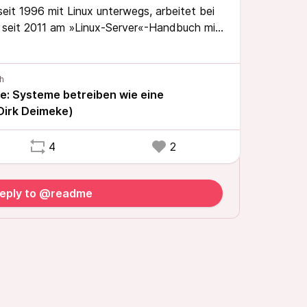
seit 1996 mit Linux unterwegs, arbeitet bei
 seit 2011 am »Linux-Server«-Handbuch mit.
inen Weg von der Mathematik über Unix zur
Pets and Cattle, Automatisierung und Cloud
 mit 30 Kapiteln und wechselnden
lagen aktuell bleibt.
le: Systeme betreiben wie eine
Dirk Deimeke)
4
2
eply to @readme