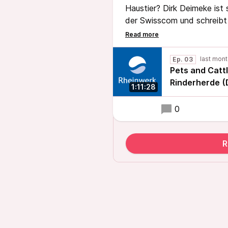
Haustier? Dirk Deimeke ist 
der Swisscom und schreibt
Im Gespräch geht es um se
Systemadministration, um 
– und darum, wie ein Buch
Ep. 03
Autor*innen über sieben Auf
Pets and Catt
Rinderherde (
1:11:28
0
R