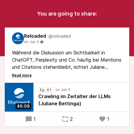
You are going to share:
Reloaded
@reloaded
Während die Diskussion um Sichtbarkeit in
ChatGPT, Perplexity und Co. häufig bei Mentions
und Citations stehenbleibt, richtet Juliane
Bettinga den Blick auf das Fundament: die
technische Infrastruktur. Sie zeigt, warum
klassisches Crawl- und Indexmanagement durch
Ep. 01
die neuen KI-Bots an Bedeutung gewinnt, wie du
Crawling im Zeitalter der LLMs
strukturelle Barrieren erkennst und wie sich
(Juliane Bettinga)
46:08
Serverlogs als »Analytics für Crawler« nutzen
lassen.
1
2
1