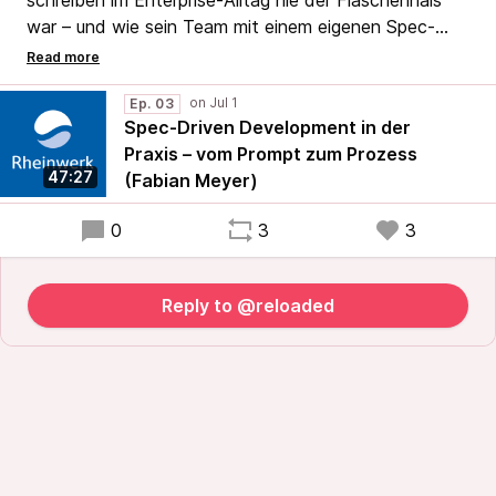
schreiben im Enterprise-Alltag nie der Flaschenhals
war – und wie sein Team mit einem eigenen Spec-
Driven-Development-Framework Jira, GitLab, TDD
und Playwright zu einem durchgängigen KI-Workflow
verbindet.
Ep. 03
Spec-Driven Development in der
Praxis – vom Prompt zum Prozess
47:27
(Fabian Meyer)
0
3
3
Reply to @reloaded