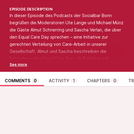
EPISODE DESCRIPTION
In dieser Episode des Podcasts der Socialbar Bonn
begrüßen die Moderatoren Ute Lange und Michael Münz
die Gäste Almut Schnerring und Sascha Verlan, die über
den Equal Care Day sprechen – eine Initiative zur
gerechten Verteilung von Care-Arbeit in unserer
Gesellschaft. Almut und Sascha beschreiben die
Entstehung des Equal Care Days als Reaktion auf
gesellschaftliche Ungerechtigkeit und erläutern, warum
sie den 29. Februar als symbolischen Tag gewählt haben,
um die Unsichtbarkeit von Care-Arbeit zu verdeutlichen.
COMMENTS
0
ACTIVITY
1
CHAPTERS
0
TR
Außerdem teilen sie ihre persönlichen Geschichten und
die Motivation hinter der Gründung des Aktionstags im
Jahr 2016 - und nehmen im Gespräch mit Ute und
Michael auch noch klassische Geschlechterrollen aufs
Korn.
0:36 Willkommen zum Bonn-Podcast 1:59 Vorstellung der
Gäste Almut und Sascha 3:10 Almut und Sascha über