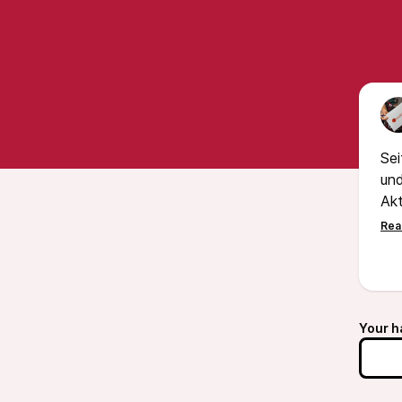
Sei
und
Akt
Pod
Th
Your h