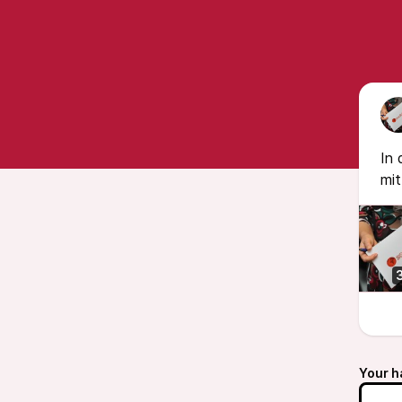
In 
mi
Your h