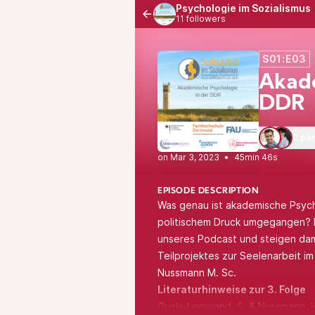
Psychologie im Sozialismus
11 followers
S01:E03
Akade
DDR
2 pe
•
45min 46s
EPISODE DESCRIPTION
Was genau ist akademische Psych
politischem Druck umgegangen? D
unseres Podcast und steigen dam
Teilprojektes zur Seelenarbeit i
Nussmann M. Sc.
Literaturhinweise zur 3. Folge
Guski-Leinwand, S. & Nussmann, 