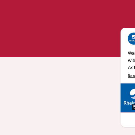
Was
wie
Ast
war
ei