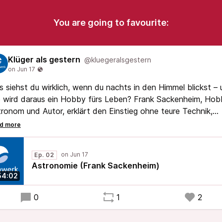
You are going to favourite:
Klüger als gestern
@kluegeralsgestern
 siehst du wirklich, wenn du nachts in den Himmel blickst –
 wird daraus ein Hobby fürs Leben? Frank Sackenheim, Hob
ronom und Autor, erklärt den Einstieg ohne teure Technik,
um Lichtverschmutzung uns alle angeht und was den Reiz
nes selbst aufgenommenen Sternenfotos ausmacht.
Ep. 02
Astronomie (Frank Sackenheim)
54:02
0
1
2