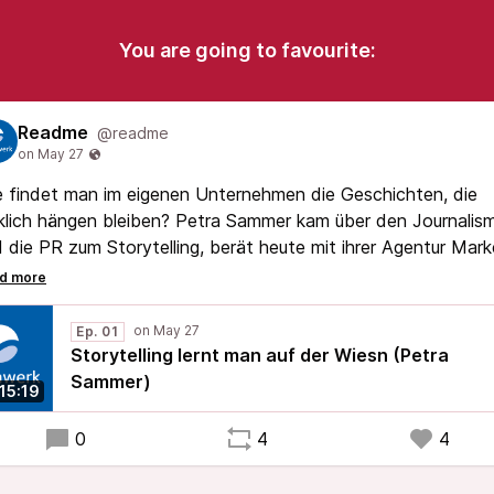
You are going to favourite:
Readme
@readme
 findet man im eigenen Unternehmen die Geschichten, die
klich hängen bleiben? Petra Sammer kam über den Journalis
 die PR zum Storytelling, berät heute mit ihrer Agentur Mar
 Unternehmen und hat mit »Storytelling« eines der ersten
utschsprachigen Fachbücher zum Thema geschrieben. Du
ährst, was ihr bayerischer Opa ihr übers Erzählen beigebrach
Ep. 01
, warum gute Storys vom Konflikt leben statt vom Happy E
Storytelling lernt man auf der Wiesn (Petra
 wie sie ein Buch in drei Auflagen am Leben hält.
Sammer)
:15:19
0
4
4