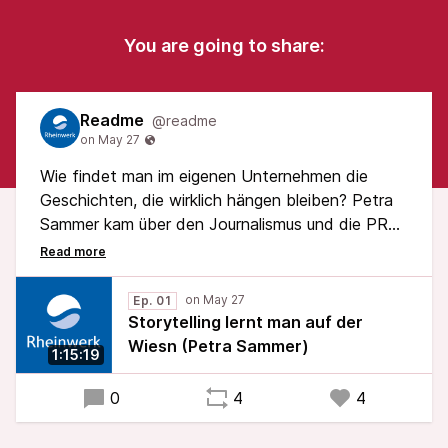
You are going to share:
Readme
@readme
Wie findet man im eigenen Unternehmen die
Geschichten, die wirklich hängen bleiben? Petra
Sammer kam über den Journalismus und die PR
zum Storytelling, berät heute mit ihrer Agentur
Marken und Unternehmen und hat mit
»Storytelling« eines der ersten
Ep. 01
deutschsprachigen Fachbücher zum Thema
Storytelling lernt man auf der
geschrieben. Du erfährst, was ihr bayerischer
Wiesn (Petra Sammer)
1:15:19
Opa ihr übers Erzählen beigebracht hat, warum
gute Storys vom Konflikt leben statt vom Happy
0
4
4
End und wie sie ein Buch in drei Auflagen am
Leben hält.